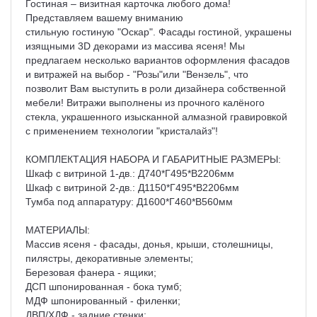
Гостиная – визитная карточка любого дома!
Представляем вашему вниманию
стильную гостиную "Оскар". Фасады гостиной, украшены
изящными 3D декорами из массива ясеня! Мы
предлагаем несколько вариантов оформления фасадов
и витражей на выбор - "Розы"или "Вензель", что
позволит Вам выступить в роли дизайнера собственной
мебели! Витражи выполнены из прочного калёного
стекла, украшенного изысканной алмазной гравировкой
с применением технологии "кристалайз"!
КОМПЛЕКТАЦИЯ НАБОРА И ГАБАРИТНЫЕ РАЗМЕРЫ:
Шкаф с витриной 1-дв.: Д740*Г495*В2206мм
Шкаф с витриной 2-дв.: Д1150*Г495*В2206мм
Тумба под аппаратуру: Д1600*Г460*В560мм
МАТЕРИАЛЫ:
Массив ясеня - фасады, донья, крыши, столешницы,
пилястры, декоративные элементы;
Березовая фанера - ящики;
ДСП шпонированная - бока тумб;
МДФ шпонированный - филенки;
ДВП/ХДФ - задние стенки;