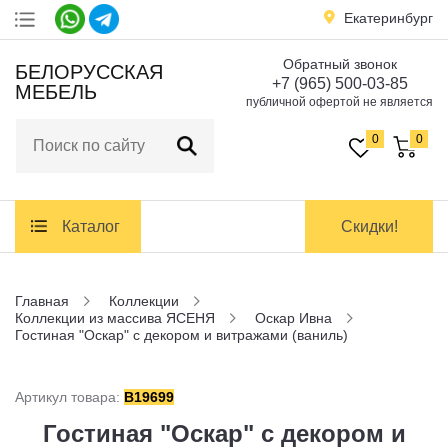
Екатеринбург
Обратный звонок
Акции
БЕЛОРУССКАЯ
+7 (965) 500-03-85
МЕБЕЛЬ
публичной офертой не является
Доставка
и оплата
0
0
Контакты
Каталог
Скидки!
Заказать обратный звонок
Главная
Коллекции
Коллекции из массива ЯСЕНЯ
Оскар Ивна
Гостиная "Оскар" с декором и витражами (ваниль)
Артикул товара:
B19699
Гостиная "Оскар" с декором и